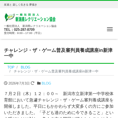
友達と 楽しく生きる 夢描き
一般社団法人 新潟県レクリエーション協会
Me
TEL：025-287-8709
受付時間：9:00～17:00（平日）
チャレンジ・ザ・ゲーム普及審判員養成講座in新津
一中
TOP
BLOG
チャレンジ・ザ・ゲーム普及審判員養成講座in新津一中
2026年7月3日
BLOG
７月２日（木）１２：００～ 新潟市立新津第一中学校体
育館において急遽チャレンジ・ザ・ゲーム審判養成講座を
開催しました。平日にもかかわらず大変多くの方にご参加
いただきました。「子ども達のために今できること」とい