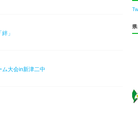
Tw
県
「絆」
ム大会in新津二中