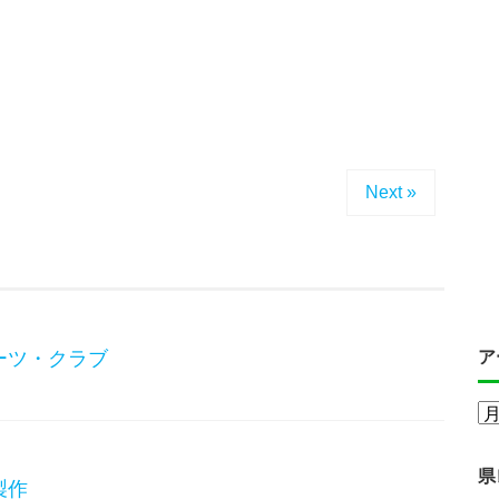
Next »
ーツ・クラブ
ア
県
製作