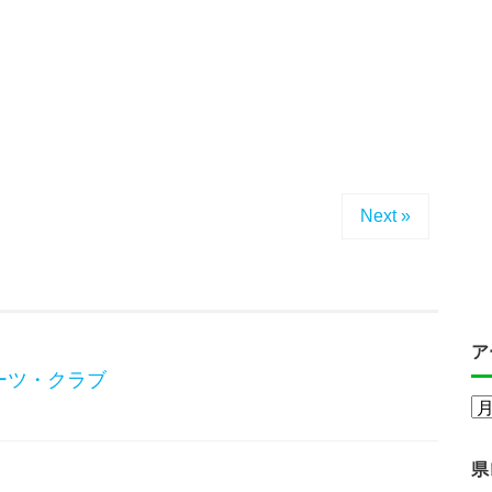
Next »
ア
ーツ・クラブ
県