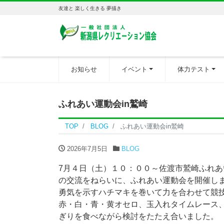
友達と 楽しく生きる 夢描き
お知らせ
イベント
体力テスト
ふれあい運動会in鷲崎
TOP
BLOG
ふれあい運動会in鷲崎
2026年7月5日
BLOG
7月４日（土）１０：００～佐渡市鷲崎ふれ
の交流をねらいに、ふれあい運動会を開催し
勇気を示すハチマキを巻いて力を合わせて競
赤・白・青・黄オセロ、玉入れタイムレース
ぎりを食べながら検討をたたえ合いました。