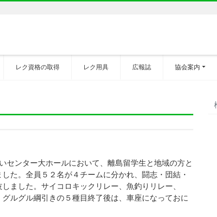
レク資格の取得
レク用具
広報誌
協会案内
あいセンター大ホールにおいて、離島留学生と地域の方と
ました。全員５２名が４チームに分かれ、闘志・団結・
技しました。サイコロキックリレー、魚釣りリレー、
、グルグル綱引きの５種目終了後は、車座になっておに