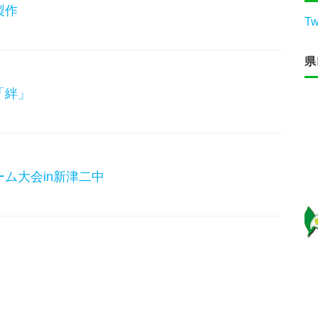
製作
Tw
県
「絆」
ム大会in新津二中