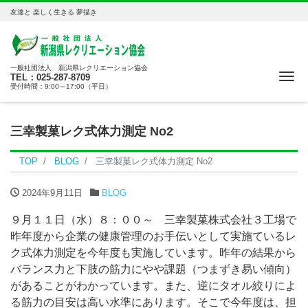
友達と 楽しく生きる 夢描き
一般社団法人 新潟県レクリエーション協会
Me
TEL：025-287-8709
受付時間：9:00～17:00（平日）
三幸製菓レク式体力測定 No2
TOP
BLOG
三幸製菓レク式体力測定 No2
2024年9月11日
BLOG
９月１１日（水）８：００～ 三幸製菓株式会社３工場で
昨年度から企業の健康管理のお手伝いとして実施ているレ
ク式体力測定を今年度も実施しています。昨年の結果から
バランス力と下肢の筋力にやや課題（つまずき易い傾向）
があることがわかっています。また、逆にタオル絞りによ
る筋力の目安は高い水準にあります。そこで今年度は、担