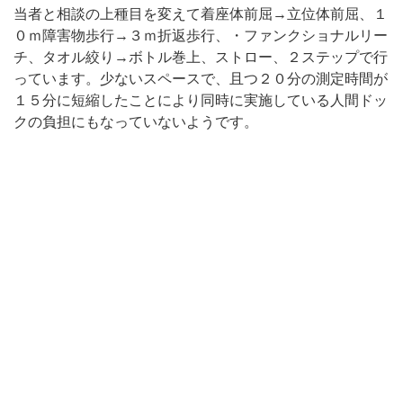
当者と相談の上種目を変えて着座体前屈→立位体前屈、１
０ｍ障害物歩行→３ｍ折返歩行、・ファンクショナルリー
チ、タオル絞り→ボトル巻上、ストロー、２ステップで行
っています。少ないスペースで、且つ２０分の測定時間が
１５分に短縮したことにより同時に実施している人間ドッ
クの負担にもなっていないようです。