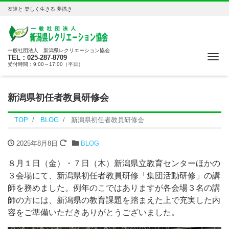
友達と 楽しく生きる 夢描き
一般社団法人 新潟県レクリエーション協会
Me
TEL：025-287-8709
受付時間：9:00～17:00（平日）
新潟県初任者教員研修会
TOP
BLOG
新潟県初任者教員研修会
2025年8月8日
BLOG
８月１日（金）・７日（木）新潟県立教育センターほかの
３会場にて、新潟県初任者教員研修「集団活動研修」の講
師を務めました。例年のこではありますが各会場３名の講
師の方には、新潟県の教育課題を踏まえた上で充実した内
容をご準備いただきありがとうございました。