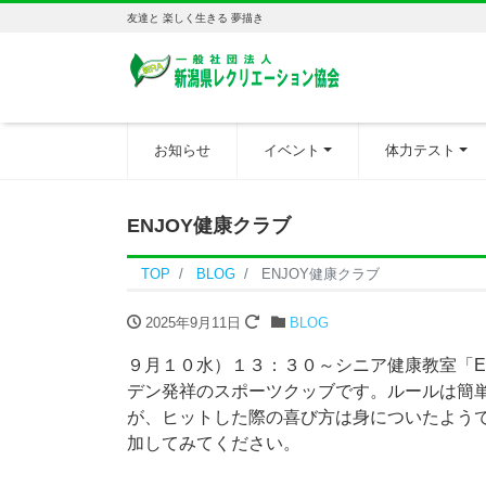
友達と 楽しく生きる 夢描き
お知らせ
イベント
体力テスト
ENJOY健康クラブ
TOP
BLOG
ENJOY健康クラブ
2025年9月11日
BLOG
９月１０水）１３：３０～シニア健康教室「E
デン発祥のスポーツクッブです。ルールは簡
が、ヒットした際の喜び方は身についたよう
加してみてください。