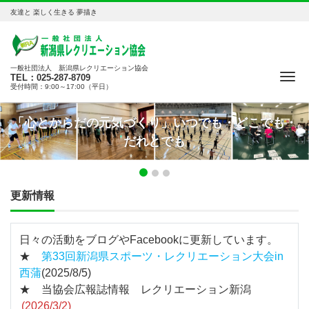
友達と 楽しく生きる 夢描き
一般社団法人 新潟県レクリエーション協会
Me
TEL：025-287-8709
受付時間：9:00～17:00（平日）
「心とからだの元気づくり」いつでも・どこでも・
Previous
N
だれとでも
更新情報
日々の活動をブログやFacebookに更新しています。
★
第33回新潟県スポーツ・レクリエーション大会in
西蒲
(2025/8/5)
★ 当協会広報誌情報 レクリエーション新潟
(2026/3/2)