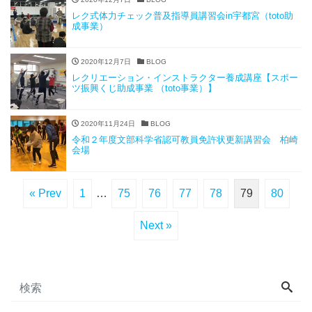
レク式体力チェック普及指導員講習会in宇都宮（toto助
成事業）
2020年12月7日
BLOG
レクリエーション・インストラクター養成講座【スポー
ツ振興くじ助成事業 （toto事業）】
2020年11月24日
BLOG
令和２年度文部科学省認可教員免許状更新講習会 柏崎
会場
« Prev
1
…
75
76
77
78
79
80
Next »