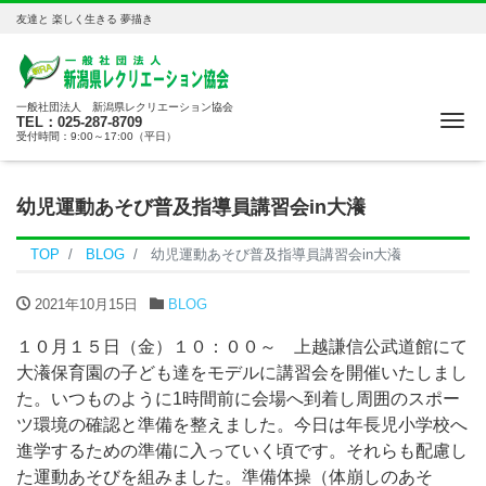
友達と 楽しく生きる 夢描き
一般社団法人 新潟県レクリエーション協会
Me
TEL：025-287-8709
受付時間：9:00～17:00（平日）
幼児運動あそび普及指導員講習会in大瀁
TOP
BLOG
幼児運動あそび普及指導員講習会in大瀁
2021年10月15日
BLOG
１０月１５日（金）１０：００～ 上越謙信公武道館にて
大瀁保育園の子ども達をモデルに講習会を開催いたしまし
た。いつものように1時間前に会場へ到着し周囲のスポー
ツ環境の確認と準備を整えました。今日は年長児小学校へ
進学するための準備に入っていく頃です。それらも配慮し
た運動あそびを組みました。準備体操（体崩しのあそ