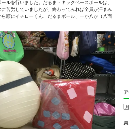
ボールを行いました。だるま・キックベースボールは、
のに苦労していましたが、終わってみれば全員が汗まみ
から順にイチローくん、だるまボール、一か八か（八面
ア
県