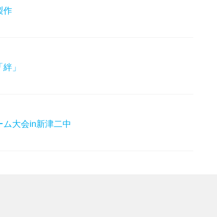
製作
「絆」
ム大会in新津二中