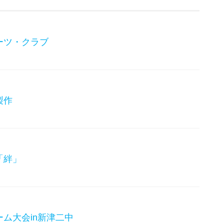
ーツ・クラブ
製作
「絆」
ム大会in新津二中