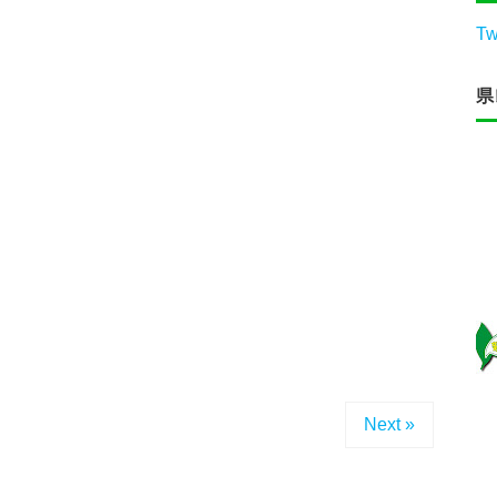
Tw
県
Next »