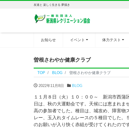
友達と 楽しく生きる 夢描き
お知らせ
イベント
体力テスト
曽根さわやか健康クラブ
TOP
BLOG
曽根さわやか健康クラブ
2022年11月8日
BLOG
１１月８日（火）１０：００～ 新潟市西蒲
日は、秋の大運動会です。天候には恵まれま
高の参加者でした。種目は、城攻め、障害物
レー、玉入れタイムレースの５種目でした。
のお願いが入り快く赤組が受けてくれたので