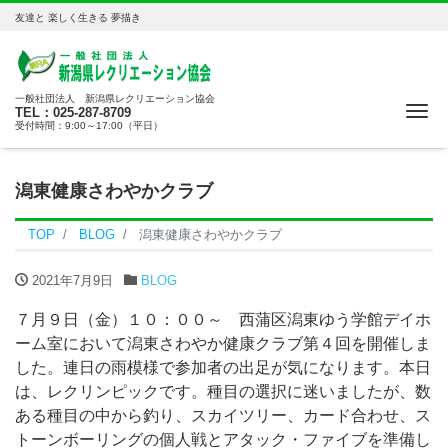
友達と 楽しく生きる 夢描き
一般社団法人 新潟県レクリエーション協会
Me
TEL：025-287-8709
受付時間：9:00～17:00（平日）
潟東健康さわやかクラブ
TOP
BLOG
潟東健康さわやかクラブ
2021年7月9日
BLOG
７月９日（金）１０：００～ 西蒲区潟東ゆう学館デイホ
ーム室において潟東さわやか健康クラブ第４回を開催しま
した。連日の雨模様で参加者の出足が気になります。本日
は、レクリンピックです。種目の選択に迷いましたが、数
ある種目の中から釣り、スカイツリー、カード合わせ、ス
トーンボーリングの個人戦とアタック・ファイブを準備し