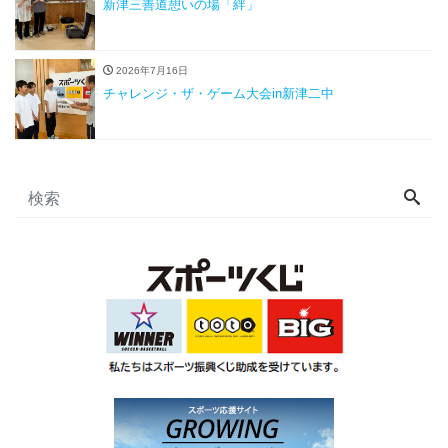
新津三善道憩いの場「絆」
2026年7月16日
チャレンジ・ザ・ゲーム大会in新津二中