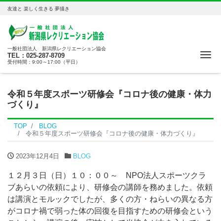
友達と 楽しく生きる 夢描き
一般社団法人 新潟県レクリエーション協会
Me
TEL：025-287-8709
受付時間：9:00～17:00（平日）
令和５年度スポーツ研修会『コロナ後の健康・体力
づくり』
TOP
BLOG
令和５年度スポーツ研修会『コロナ後の健康・体力づくり』
2023年12月4日
BLOG
１２月３日（日）１０：００～ NPO法人スポーツクラ
ブあらいの依頼により、研修会の講師を務めました。依頼
は講演とモルックでしたが、多くの方・ねらいの異なる方
がコロナ禍で弱った体の回復を目指すための研修会という