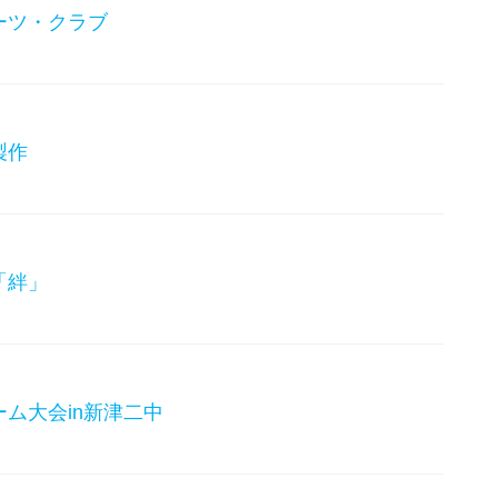
ーツ・クラブ
製作
「絆」
ム大会in新津二中