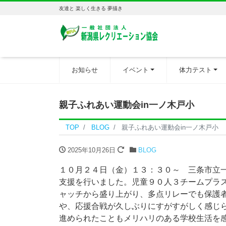
友達と 楽しく生きる 夢描き
お知らせ
イベント
体力テスト
親子ふれあい運動会in一ノ木戸小
TOP
BLOG
親子ふれあい運動会in一ノ木戸小
2025年10月26日
BLOG
１０月２４日（金）１３：３０～ 三条市立一
支援を行いました。児童９０人３チームプラ
ャッチから盛り上がり、多点リレーでも保護
や、応援合戦が久しぶりにすがすがしく感じ
進められたこともメリハリのある学校生活を