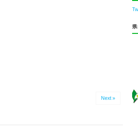
Tw
県
Next »